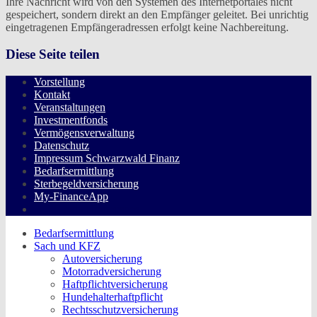
Ihre Nachricht wird von den Systemen des Internetportales nicht
gespeichert, sondern direkt an den Empfänger geleitet. Bei unrichtig
eingetragenen Empfängeradressen erfolgt keine Nachbereitung.
Diese Seite teilen
Vorstellung
Kontakt
Veranstaltungen
Investmentfonds
Vermögensverwaltung
Datenschutz
Impressum Schwarzwald Finanz
Bedarfsermittlung
Sterbegeldversicherung
My-FinanceApp
twin Homepages
Bedarfsermittlung
Sach und KFZ
Autoversicherung
Motorradversicherung
Haftpflichtversicherung
Hundehalterhaftpflicht
Rechtsschutzversicherung