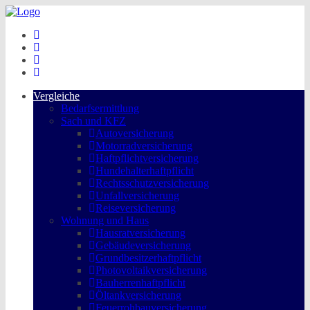
Vergleiche
Bedarfsermittlung
Sach und KFZ
Autoversicherung
Motorradversicherung
Haftpflichtversicherung
Hundehalterhaftpflicht
Rechtsschutzversicherung
Unfallversicherung
Reiseversicherung
Wohnung und Haus
Hausratversicherung
Gebäudeversicherung
Grundbesitzerhaftpflicht
Photovoltaikversicherung
Bauherrenhaftpflicht
Öltankversicherung
Feuerrohbauversicherung