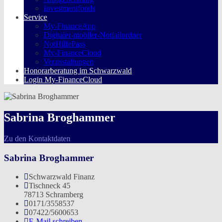
Investmentfonds
Service
My-FinanceApp
Digitaler-mobiler-Notfallordner
NotHilfePass
My-FinanceCloud
Veranstaltungen
Honorarberatung im Schwarzwald
Login My-FinanceCloud
Sabrina Broghammer
Zu den Kontaktdaten
Sabrina Broghammer
Schwarzwald Finanz
Tischneck 45
78713 Schramberg
0171/3558537
07422/5600653
E-Mail schreiben