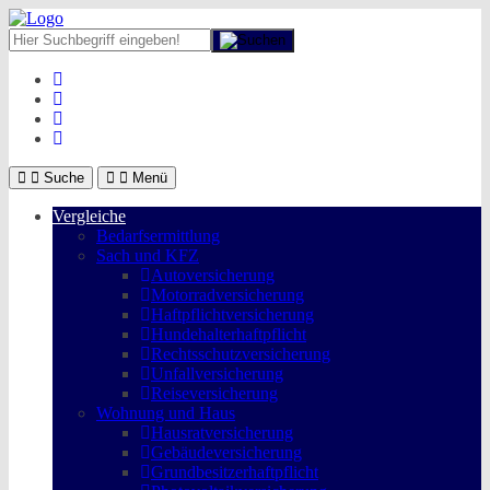
Suche
Menü
Vergleiche
Bedarfsermittlung
Sach und KFZ
Autoversicherung
Motorradversicherung
Haftpflichtversicherung
Hundehalterhaftpflicht
Rechtsschutzversicherung
Unfallversicherung
Reiseversicherung
Wohnung und Haus
Hausratversicherung
Gebäudeversicherung
Grundbesitzerhaftpflicht