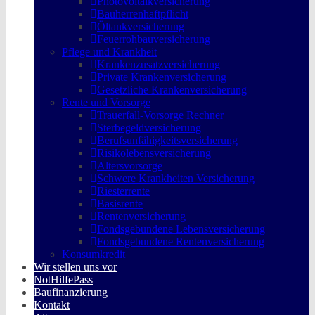
Photovoltaikversicherung
Bauherrenhaftpflicht
Öltankversicherung
Feuerrohbauversicherung
Pflege und Krankheit
Krankenzusatzversicherung
Private Krankenversicherung
Gesetzliche Krankenversicherung
Rente und Vorsorge
Trauerfall-Vorsorge Rechner
Sterbegeldversicherung
Berufs­unfähigkeitsversicherung
Risikolebensversicherung
Altersvorsorge
Schwere Krankheiten Versicherung
Riesterrente
Basisrente
Rentenversicherung
Fondsgebundene Lebensversicherung
Fondsgebundene Rentenversicherung
Konsumkredit
Wir stellen uns vor
NotHilfePass
Baufinanzierung
Kontakt