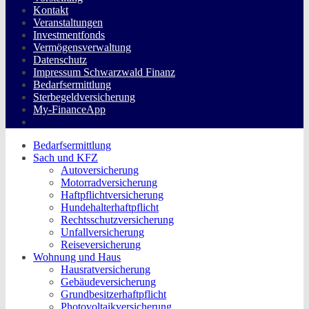
Kontakt
Veranstaltungen
Investmentfonds
Vermögensverwaltung
Datenschutz
Impressum Schwarzwald Finanz
Bedarfsermittlung
Sterbegeldversicherung
My-FinanceApp
twin Homepages
Bedarfsermittlung
Sach und KFZ
Autoversicherung
Motorradversicherung
Haftpflichtversicherung
Hundehalterhaftpflicht
Rechtsschutzversicherung
Unfallversicherung
Reiseversicherung
Wohnung und Haus
Hausratversicherung
Gebäudeversicherung
Grundbesitzerhaftpflicht
Photovoltaikversicherung