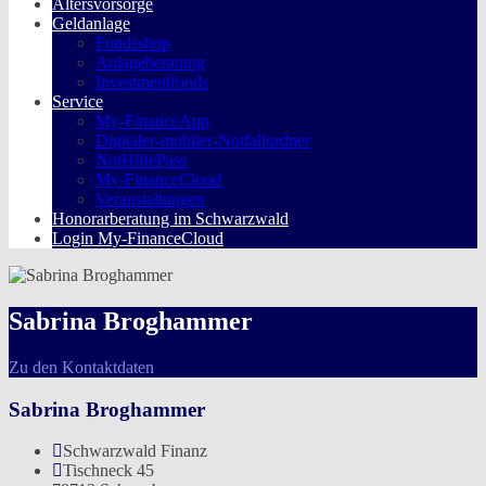
Altersvorsorge
Geldanlage
Fondsshop
Anlageberatung
Investmentfonds
Service
My-FinanceApp
Digitaler-mobiler-Notfallordner
NotHilfePass
My-FinanceCloud
Veranstaltungen
Honorarberatung im Schwarzwald
Login My-FinanceCloud
Sabrina Broghammer
Zu den Kontaktdaten
Sabrina Broghammer
Schwarzwald Finanz
Tischneck 45